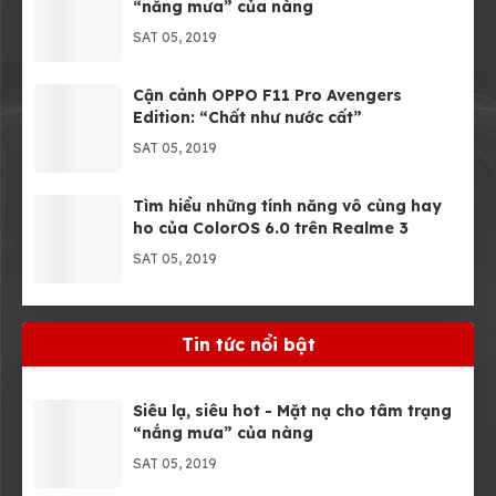
“nắng mưa” của nàng
SAT 05, 2019
Cận cảnh OPPO F11 Pro Avengers
Edition: “Chất như nước cất”
SAT 05, 2019
Tìm hiểu những tính năng vô cùng hay
ho của ColorOS 6.0 trên Realme 3
SAT 05, 2019
Muốn thật sự “pro” thì Apple cần bổ
sung ngay các tính năng của iPad Pro
Tin tức nổi bật
này
SAT 05, 2019
Siêu lạ, siêu hot - Mặt nạ cho tâm trạng
“nắng mưa” của nàng
SAT 05, 2019