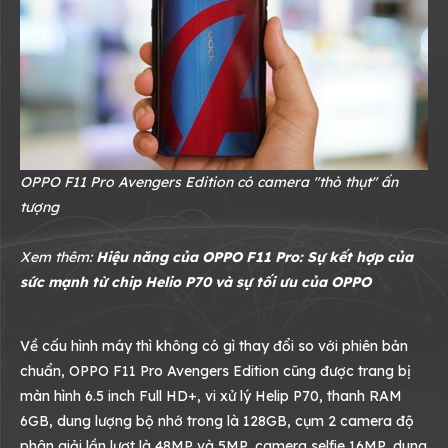
OPPO F11 Pro Avengers Edition có camera "thò thụt" ấn
tượng
Xem thêm:
Hiệu năng của OPPO F11 Pro: Sự kết hợp của
sức mạnh từ chip Helio P70 và sự tối ưu của OPPO
Về cấu hình máy thì không có gì thay đổi so với phiên bản
chuẩn, OPPO F11 Pro Avengers Edition cũng được trang bị
màn hình 6.5 inch Full HD+, vi xử lý Helip P70, thanh RAM
6GB, dung lượng bộ nhớ trong là 128GB, cụm 2 camera độ
phân giải lần lượt là 48MP và 5MP, camera selfie 16MP, dung