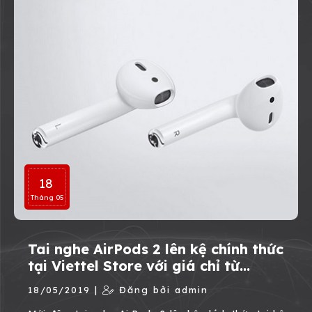
18
Tháng 05
Tai nghe AirPods 2 lên kệ chính thức
tại Viettel Store với giá chỉ từ
4.990.000đ
18/05/2019 |
Đăng bởi admin