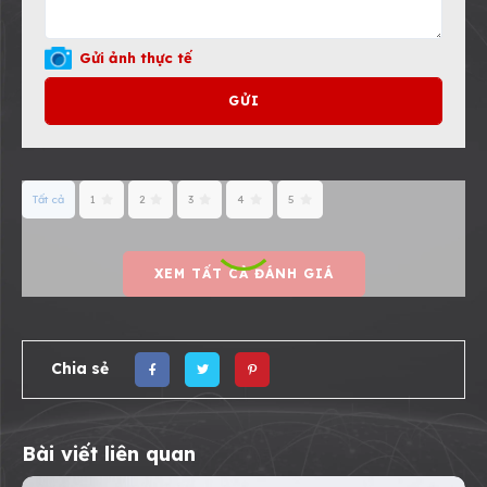
Gửi ảnh thực tế
GỬI
Tất cả
1
2
3
4
5
XEM TẤT CẢ ĐÁNH GIÁ
Chia sẻ
Bài viết liên quan