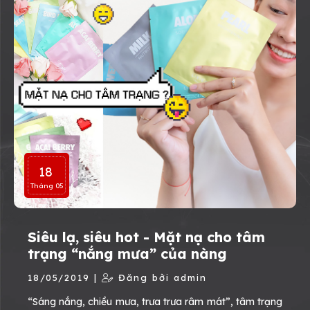
18
Tháng 05
Siêu lạ, siêu hot - Mặt nạ cho tâm
trạng “nắng mưa” của nàng
18/05/2019 |
Đăng bởi admin
“Sáng nắng, chiều mưa, trưa trưa râm mát”, tâm trạng