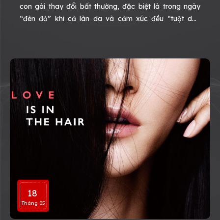
con gái thay đổi bất thường, đặc biệt là trong ngày
“đèn đỏ” khi cả làn da và cảm xúc đều “tuột dốc
không phanh” thì phải làm sao nhỉ? Hãy cùng xoa dịu
cảm xúc với bộ 7 mặt nạ “7 Moods - 7 Masks” từ nhà
Lixibox nhé.
18
Tháng 05