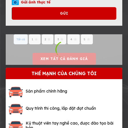
Gửi ảnh thực tế
GỬI
Tất cả
1
2
3
4
5
XEM TẤT CẢ ĐÁNH GIÁ
THẾ MẠNH CỦA CHÚNG TÔI
Sản phẩm chính hãng
Quy trình thi công, lắp đặt đạt chuẩn
Kỹ thuật viên tay nghề cao, được đào tạo bài
bản