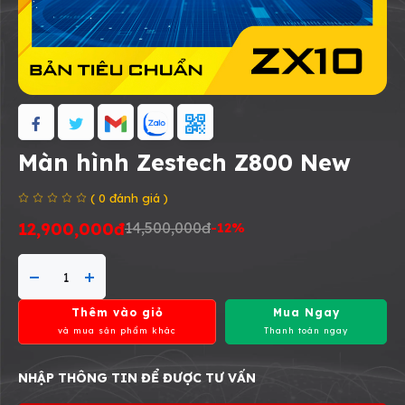
Màn hình Zestech Z800 New
( 0 đánh giá )
12,900,000đ
14,500,000đ
-12%
Thêm vào giỏ
Mua Ngay
và mua sản phẩm khác
Thanh toán ngay
NHẬP THÔNG TIN ĐỂ ĐƯỢC TƯ VẤN