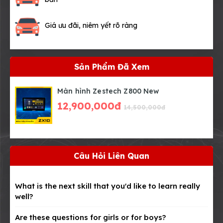
Giá ưu đãi, niêm yết rõ ràng
Sản Phẩm Đã Xem
Màn hình Zestech Z800 New
12,900,000đ
14,500,000đ
Câu Hỏi Liên Quan
What is the next skill that you'd like to learn really
well?
Are these questions for girls or for boys?