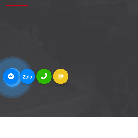
0922078777
THÊM VÀO GIỎ
MUA NGAY
© 2026 ĐỨC HUY AUTO - Thiết kế bởi sikido.vn