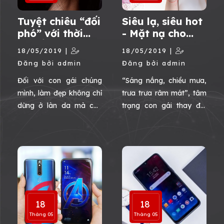
Tuyệt chiêu “đối
Siêu lạ, siêu hot
phó” với thời
- Mặt nạ cho
tiết ẩm ương
tâm trạng
18/05/2019 |
18/05/2019 |
cho cô nàng yêu
“nắng mưa” của
Đăng bởi admin
Đăng bởi admin
tóc
nàng
Đối với con gái chúng
“Sáng nắng, chiều mưa,
mình, làm đẹp không chỉ
trưa trưa râm mát”, tâm
dừng ở làn da mà còn
trạng con gái thay đổi
phải nuôi dưỡng mái tóc
bất thường, đặc biệt là
nữa. Hãy để Lixibox giúp
trong ngày “đèn đỏ” khi
các cô nàng “gỡ rối”
cả làn da và cảm xúc
chuyện chăm sóc tóc
đều “tuột dốc không
trong những ngày thời
phanh” thì phải làm sao
tiết thất thường này nha!
nhỉ? Hãy cùng xoa dịu
cảm xúc với bộ 7 mặt nạ
18
18
“7 Moods - 7 Masks” từ
Tháng 05
Tháng 05
nhà Lixibox nhé.