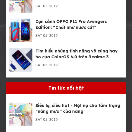
SAT 05, 2019
Cận cảnh OPPO F11 Pro Avengers
Edition: “Chất như nước cất”
SAT 05, 2019
Tìm hiểu những tính năng vô cùng hay
ho của ColorOS 6.0 trên Realme 3
SAT 05, 2019
Muốn thật sự “pro” thì Apple cần bổ
sung ngay các tính năng của iPad Pro
Tin tức nổi bật
này
SAT 05, 2019
Siêu lạ, siêu hot - Mặt nạ cho tâm trạng
“nắng mưa” của nàng
SAT 05, 2019