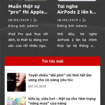
Avengers Edition trong
Muốn thật sự
Tai nghe
bài viết này nhé!
“pro” thì Apple
AirPods 2 lên kệ
cần bổ sung
chính thức tại
18/05/2019 |
18/05/2019 |
ngay các tính
Viettel Store với
Đăng bởi admin
Đăng bởi admin
năng của iPad
giá chỉ từ
Pro này
4.990.000đ
iPad Pro quả thực rất
Mới đây, tai nghe
đỉnh, là thiết bị đáng mơ
AirPods 2 lên kệ chính
ước của rất nhiều người
thức tại hệ thống các
dùng. Tuy nhiên, theo ý
siêu thị của Viettel Store
kiến của những “người
sau hơn 1 tháng ra mắt.
Tin tức mới
trong cuộc” thì tính năng
Chỉ với giá từ 4.990.000đ,
của iPad Pro vẫn nên
bạn đã có thể sở hữu
được bổ sung để làm
được ngay chiếc tai nghe
Tuyệt chiêu “đối phó” với thời tiết ẩm
ương cho cô nàng yêu tóc
việc hiệu quả như một
không dây hot nhất hiện
chiếc laptop chuyên
SAT 05, 2019
nay.
nghiệp.
Siêu lạ, siêu hot - Mặt nạ cho tâm trạng
“nắng mưa” của nàng