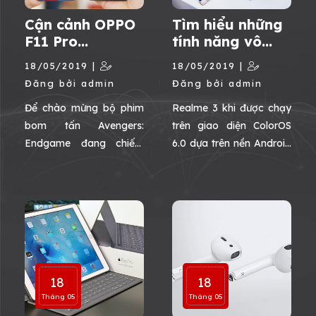
Cận cảnh OPPO
Tìm hiểu những
F11 Pro
tính năng vô
Avengers
cùng hay ho của
18/05/2019 |
18/05/2019 |
Edition: “Chất
ColorOS 6.0 trên
Đăng bởi admin
Đăng bởi admin
như nước cất”
Realme 3
Để chào mừng bộ phim
Realme 3 khi được chạy
bom tấn Avengers:
trên giao diện ColorOS
Endgame đang chiếm
6.0 dựa trên nền Android
trọn tâm điểm của toàn
9.0 được bổ sung thêm
thế giới thì hãng điện
một số tính năng mới.
thoại OPPO chính thức
Vậy ColorOS 6.0 trên
cho ra mắt phiên bản
Realme 3 có gì nổi bật,
F11 Pro Avengers Edition
cùng xem nhé.
với ngoại hình độc đáo
và nhiều phụ kiện đặc
18
18
biệt. Cùng chiêm ngưỡng
Tháng 05
Tháng 05
cận cảnh OPPO F11 Pro